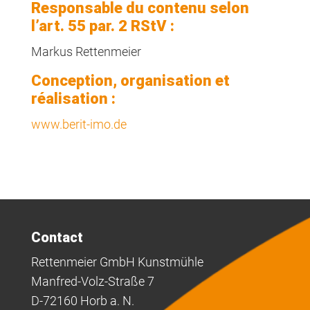
Responsable du contenu selon
l’art. 55 par. 2 RStV :
Markus Rettenmeier
Conception, organisation et
réalisation :
www.berit-imo.de
Contact
Rettenmeier GmbH Kunstmühle
Manfred-Volz-Straße 7
D-72160 Horb a. N.